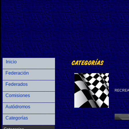
Inicio
Federación
Federados
RECREA
Comisiones
Autódromos
Categorías