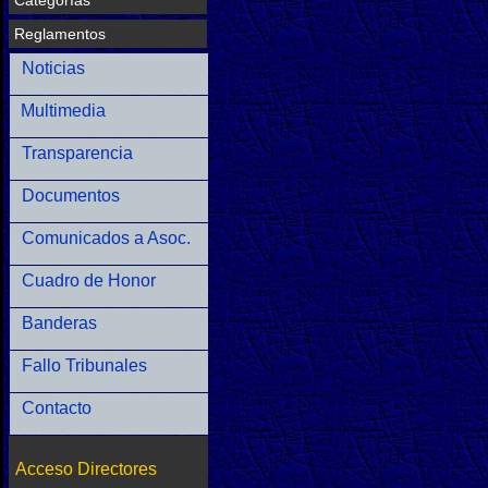
Categorías
Reglamentos
Noticias
Multimedia
Transparencia
Documentos
Comunicados a Asoc.
Cuadro de Honor
Banderas
Fallo Tribunales
Contacto
Acceso Directores