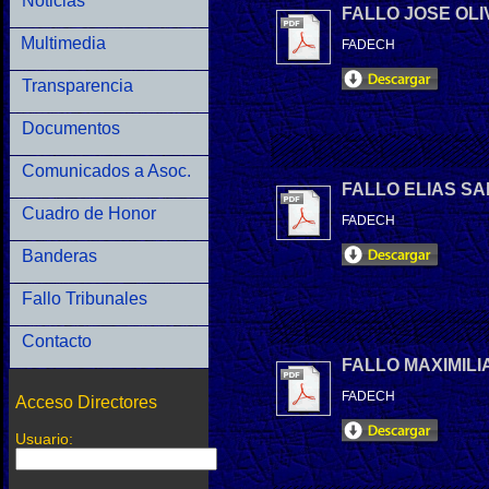
Noticias
FALLO JOSE OL
Multimedia
FADECH
Transparencia
Documentos
Comunicados a Asoc.
FALLO ELIAS S
Cuadro de Honor
FADECH
Banderas
Fallo Tribunales
Contacto
FALLO MAXIMIL
FADECH
Acceso Directores
Usuario: