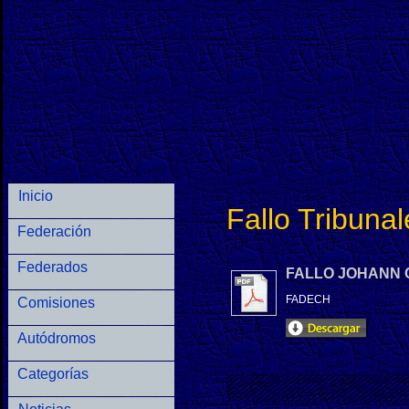
Inicio
Fallo Tribunal
Federación
Federados
FALLO JOHANN 
FADECH
Comisiones
Autódromos
Categorías