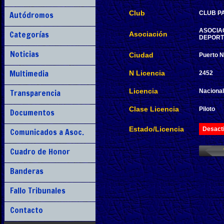
Club
Autódromos
CLUB P
ASOCIA
Categorías
Asociación
DEPORT
Noticias
Ciudad
Puerto N
Multimedia
N Licencia
2452
Licencia
Transparencia
Nacional
Clase Licencia
Piloto
Documentos
Estado/Licencia
Desact
Comunicados a Asoc.
Cuadro de Honor
Banderas
Fallo Tribunales
Contacto